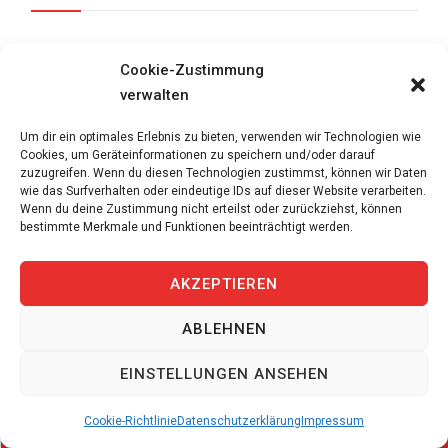
Personal St. Gallen finden 2026: Branchen
Cookie-Zustimmung
mit Chancen
verwalten
10. Mai 2026
Um dir ein optimales Erlebnis zu bieten, verwenden wir Technologien wie
Cookies, um Geräteinformationen zu speichern und/oder darauf
Personalagentur Schweiz: Wann externe
zuzugreifen. Wenn du diesen Technologien zustimmst, können wir Daten
Personalbeschaffung für KMU lohnt
wie das Surfverhalten oder eindeutige IDs auf dieser Website verarbeiten.
9. Mai 2026
Wenn du deine Zustimmung nicht erteilst oder zurückziehst, können
bestimmte Merkmale und Funktionen beeinträchtigt werden.
Maurer gesucht Unternehmen: Vergleich der
Rekrutierungswege
AKZEPTIEREN
8. Mai 2026
ABLEHNEN
Schreiner gesucht Firma: So finden
EINSTELLUNGEN ANSEHEN
Schweizer KMU Fachkräfte schnell
7. Mai 2026
Cookie-Richtlinie
Datenschutzerklärung
Impressum