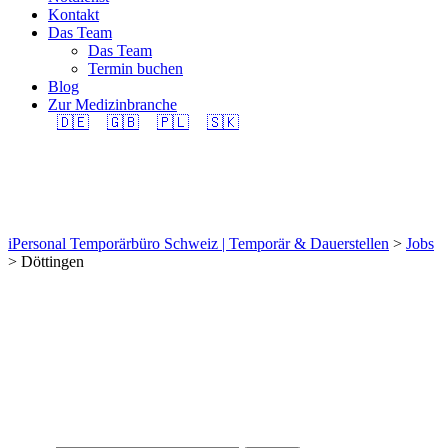
Kontakt
Das Team
Das Team
Termin buchen
Blog
Zur Medizinbranche
🇩🇪
🇬🇧
🇵🇱
🇸🇰
Döttingen
iPersonal Temporärbüro Schweiz | Temporär & Dauerstellen
>
Jobs
>
Döttingen