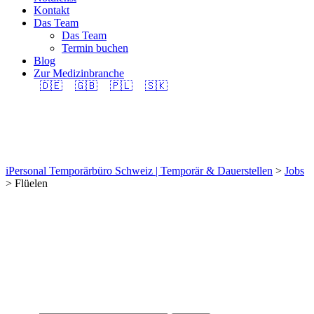
Kontakt
Das Team
Das Team
Termin buchen
Blog
Zur Medizinbranche
🇩🇪
🇬🇧
🇵🇱
🇸🇰
Flüelen
iPersonal Temporärbüro Schweiz | Temporär & Dauerstellen
>
Jobs
>
Flüelen