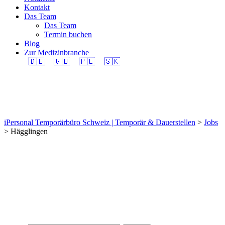
Kontakt
Das Team
Das Team
Termin buchen
Blog
Zur Medizinbranche
🇩🇪
🇬🇧
🇵🇱
🇸🇰
Hägglingen
iPersonal Temporärbüro Schweiz | Temporär & Dauerstellen
>
Jobs
>
Hägglingen