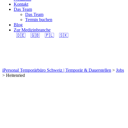
Kontakt
Das Team
Das Team
Termin buchen
Blog
Zur Medizinbranche
🇩🇪
🇬🇧
🇵🇱
🇸🇰
Heitenried
iPersonal Temporärbüro Schweiz | Temporär & Dauerstellen
>
Jobs
>
Heitenried