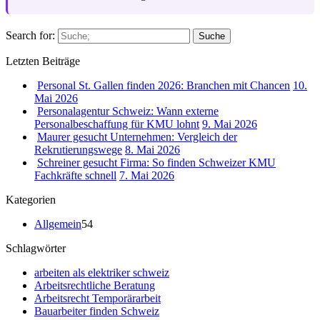
Search for:
Suche
Letzten Beiträge
Personal St. Gallen finden 2026: Branchen mit Chancen
10.
Mai 2026
Personalagentur Schweiz: Wann externe
Personalbeschaffung für KMU lohnt
9. Mai 2026
Maurer gesucht Unternehmen: Vergleich der
Rekrutierungswege
8. Mai 2026
Schreiner gesucht Firma: So finden Schweizer KMU
Fachkräfte schnell
7. Mai 2026
Kategorien
Allgemein
54
Schlagwörter
arbeiten als elektriker schweiz
Arbeitsrechtliche Beratung
Arbeitsrecht Temporärarbeit
Bauarbeiter finden Schweiz