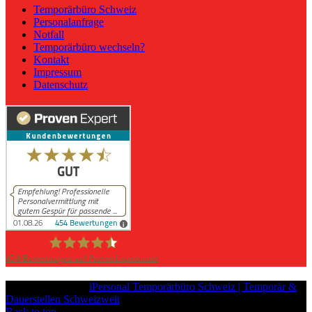
Temporärbüro Schweiz
Personalanfrage
Notfall
Temporärbüro wechseln?
Kontakt
Impressum
Datenschutz
454
Bewertungen auf ProvenExpert.com
iPersonal
Copyright © 2026
iPersonal Temporärbüro Schweiz | Temporär &
Dauerstellen Schweizweit
, All Rights Reserved.
Back to top