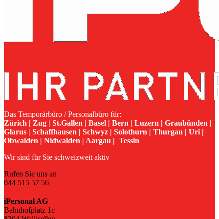
Das Temporärbüro / Personalbüro für:
Zürich | Zug | St.Gallen | Basel | Bern | Luzern | Graubünden |
Glarus | Schaffhausen | Schwyz | Solothurn | Thurgau | Uri |
Obwalden | Nidwalden | Aargau | Tessin
Wir sind für Sie schweizweit aktiv
Rufen Sie uns an
044 515 57 56
iPersonal AG
Bahnhofplatz 1c
8304 Wallisellen