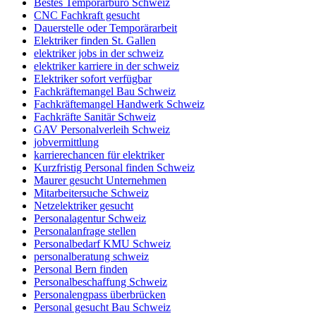
Bestes Temporärbüro Schweiz
CNC Fachkraft gesucht
Dauerstelle oder Temporärarbeit
Elektriker finden St. Gallen
elektriker jobs in der schweiz
elektriker karriere in der schweiz
Elektriker sofort verfügbar
Fachkräftemangel Bau Schweiz
Fachkräftemangel Handwerk Schweiz
Fachkräfte Sanitär Schweiz
GAV Personalverleih Schweiz
jobvermittlung
karrierechancen für elektriker
Kurzfristig Personal finden Schweiz
Maurer gesucht Unternehmen
Mitarbeitersuche Schweiz
Netzelektriker gesucht
Personalagentur Schweiz
Personalanfrage stellen
Personalbedarf KMU Schweiz
personalberatung schweiz
Personal Bern finden
Personalbeschaffung Schweiz
Personalengpass überbrücken
Personal gesucht Bau Schweiz