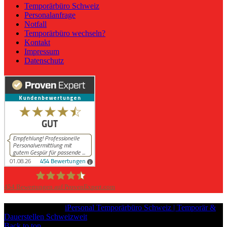
Temporärbüro Schweiz
Personalanfrage
Notfall
Temporärbüro wechseln?
Kontakt
Impressum
Datenschutz
454
Bewertungen auf ProvenExpert.com
iPersonal
Copyright © 2026
iPersonal Temporärbüro Schweiz | Temporär &
Dauerstellen Schweizweit
, All Rights Reserved.
Back to top