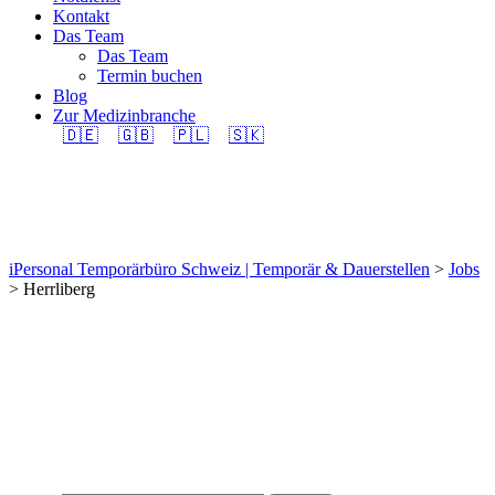
Kontakt
Das Team
Das Team
Termin buchen
Blog
Zur Medizinbranche
🇩🇪
🇬🇧
🇵🇱
🇸🇰
Herrliberg
iPersonal Temporärbüro Schweiz | Temporär & Dauerstellen
>
Jobs
>
Herrliberg