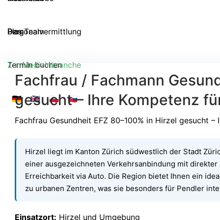
Personalvermittlung
Das Team
Blog
Termin buchen
Zur Medizinbranche
Fachfrau / Fachmann Gesundh
gesucht – Ihre Kompetenz für
🇩🇪
🇬🇧
🇵🇱
🇸🇰
Fachfrau Gesundheit EFZ 80–100% in Hirzel gesucht – I
Hirzel liegt im Kanton Zürich südwestlich der Stadt Züric
einer ausgezeichneten Verkehrsanbindung mit direkter
Erreichbarkeit via Auto. Die Region bietet Ihnen ein ide
zu urbanen Zentren, was sie besonders für Pendler int
Einsatzort:
Hirzel und Umgebung