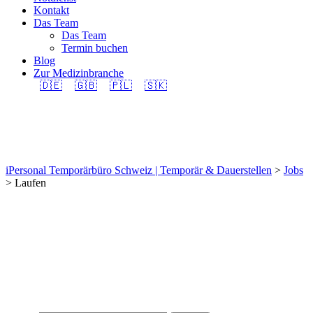
Kontakt
Das Team
Das Team
Termin buchen
Blog
Zur Medizinbranche
🇩🇪
🇬🇧
🇵🇱
🇸🇰
Laufen
iPersonal Temporärbüro Schweiz | Temporär & Dauerstellen
>
Jobs
>
Laufen