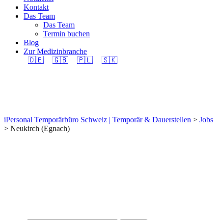
Kontakt
Das Team
Das Team
Termin buchen
Blog
Zur Medizinbranche
🇩🇪
🇬🇧
🇵🇱
🇸🇰
Neukirch (Egnach)
iPersonal Temporärbüro Schweiz | Temporär & Dauerstellen
>
Jobs
>
Neukirch (Egnach)