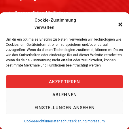
Personalbüro für Naters
Cookie-Zustimmung
Temporärbüro für Rüti
verwalten
Um dir ein optimales Erlebnis zu bieten, verwenden wir Technologien wie
Personalbüro für Bernex
Cookies, um Geräteinformationen zu speichern und/oder darauf
zuzugreifen. Wenn du diesen Technologien zustimmst, können wir Daten
wie das Surfverhalten oder eindeutige IDs auf dieser Website verarbeiten.
Personaldienstleister für Ebikon
Wenn du deine Zustimmung nicht erteilst oder zurückziehst, können
bestimmte Merkmale und Funktionen beeinträchtigt werden.
Personaldienstleister für Villars-sur-Glâne
AKZEPTIEREN
ABLEHNEN
TEMPORÄRBÜRO SCHWEIZ
EINSTELLUNGEN ANSEHEN
Temporärbüro für Aargau
Cookie-Richtlinie
Datenschutzerklärung
Impressum