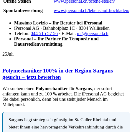
Offene Stellen
www.ipersonal.ch/offene-stellen/
Spontanbewerbung
www.ipersonal.ch/lebenslauf-hochladen/
Massimo Lovizio – Ihr Berater bei iPersonal
iPersonal AG · Bahnhofplatz 1C · 8304 Wallisellen
Telefon:
044 515 57 56
· E-Mail:
ml@ipersonal.ch
iPersonal – Ihr Partner für Temporär und
Dauerstellenvermittlung
25
Juli
Polymechaniker 100% in der Region Sargans
gesucht – jetzt bewerben
Wir suchen einen
Polymechaniker
für
Sargans
, der sofort
anfangen kann und zu 100 % arbeitet. Die iPersonal AG begleitet
Sie dabei persönlich, denn bei uns steht jeder Mensch im
Mittelpunkt.
Sargans liegt strategisch günstig im St. Galler Rheintal und
bietet Ihnen eine hervorragende Verkehrsanbindung durch die