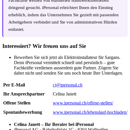
Fachkräfte werden von etablierten Handwerksbetrieben
dringend gesucht. iPersonal erleichtert Ihnen den Einstieg
erheblich, indem das Unternehmen Sie gezielt mit passenden
Arbeitgebern verbindet und Sie von administrativen Hürden
entlastet.
Interessiert? Wir freuen uns auf Sie
Bewerben Sie sich jetzt als Elektroinstallateur für Sargans.
Denn iPersonal vermittelt schnell und persönlich – gute
Fachkräfte verdienen ausserdem gute Partner. Zögern Sie
daher nicht und senden Sie uns noch heute Ihre Unterlagen.
Per E-Mail
cj@ipersonal.ch
Ihr Ansprechpartner
Celina Janett
Offene Stellen
www.ipersonal.ch/offene-stellen/
Spontanbewerbung
www.ipersonal.ch/lebenslauf-hochladen/
Celina Janett – Ihr Berater bei iPersonal
iPersonal AG · Bahnhofplatz 1C · 8304 Wallisellen