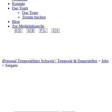
Kontakt
Das Team
Das Team
Termin buchen
Blog
Zur Medizinbranche
🇩🇪
🇬🇧
🇵🇱
🇸🇰
Sargans
iPersonal Temporärbüro Schweiz | Temporär & Dauerstellen
>
Jobs
>
Sargans