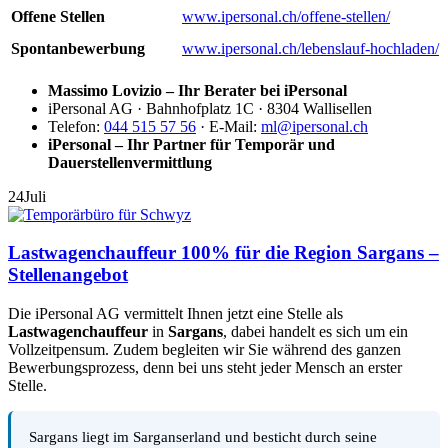
Offene Stellen
www.ipersonal.ch/offene-stellen/
Spontanbewerbung
www.ipersonal.ch/lebenslauf-hochladen/
Massimo Lovizio – Ihr Berater bei iPersonal
iPersonal AG · Bahnhofplatz 1C · 8304 Wallisellen
Telefon:
044 515 57 56
· E-Mail:
ml@ipersonal.ch
iPersonal – Ihr Partner für Temporär und
Dauerstellenvermittlung
24
Juli
Lastwagenchauffeur 100% für die Region Sargans –
Stellenangebot
Die iPersonal AG vermittelt Ihnen jetzt eine Stelle als
Lastwagenchauffeur
in
Sargans
, dabei handelt es sich um ein
Vollzeitpensum. Zudem begleiten wir Sie während des ganzen
Bewerbungsprozess, denn bei uns steht jeder Mensch an erster
Stelle.
Sargans liegt im Sarganserland und besticht durch seine