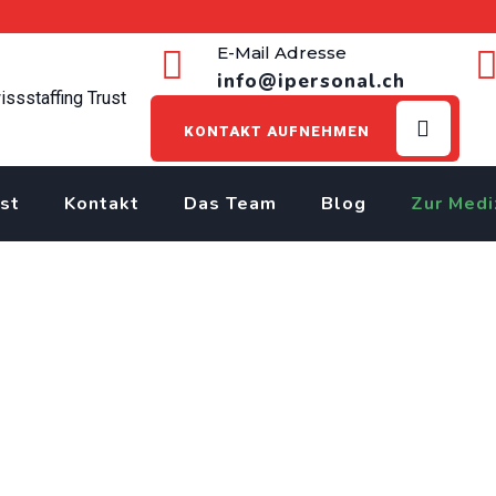
E-Mail Adresse
info@ipersonal.ch
KONTAKT AUFNEHMEN
st
Kontakt
Das Team
Blog
Zur Medi
>
Jobs
>
Schötz