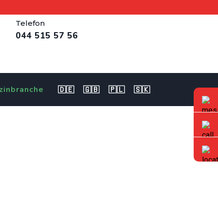
Telefon
044 515 57 56
zinbranche
🇩🇪
🇬🇧
🇵🇱
🇸🇰