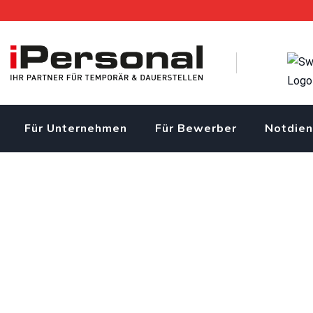
Skip
to
content
Für Unternehmen
Für Bewerber
Notdien
Schötz
iPersonal Temporärbüro Schweiz | Temporär & Dauerstellen