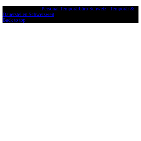
iPersonal
Copyright © 2026
iPersonal Temporärbüro Schweiz | Temporär &
Dauerstellen Schweizweit
, All Rights Reserved.
Back to top