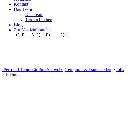
Kontakt
Das Team
Das Team
Termin buchen
Blog
Zur Medizinbranche
🇩🇪
🇬🇧
🇵🇱
🇸🇰
Siebnen
iPersonal Temporärbüro Schweiz | Temporär & Dauerstellen
>
Jobs
>
Siebnen