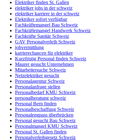
Elektriker finden St. Gallen
elektriker jobs in der schweiz
elektriker karriere in der schweiz
Elektriker sofort verfügbar
Fachkräftemangel Bau Schweiz
Fachkräftemangel Handwerk Schweiz
Fachkräfte Sanitär Schweiz
GAV Personalverleih Schweiz
jobvermittlung
karrierechancen für elektriker
Kurzfristig Personal finden Schweiz
Maurer gesucht Unternehmen
Mitarbeitersuche Schweiz
Netzelektriker gesucht
Personalagentur Schweiz
Personalanfrage stellen
Personalbedarf KMU Schweiz
personalberatung schweiz
Personal Bern finden
Personalbeschaffung Schweiz
Personalengpass überbrücken
Personal gesucht Bau Schweiz
Personalmangel KMU Schweiz
Personal St. Gallen finden
Personalverleihgesetz Schweiz