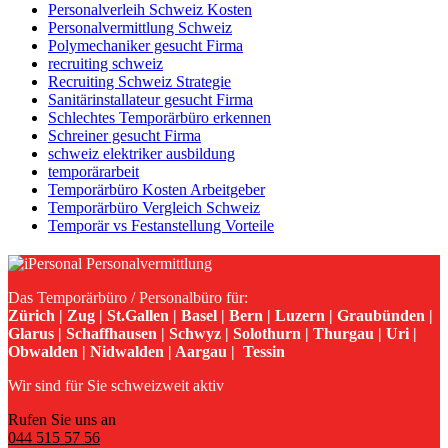
Personalverleih Schweiz Kosten
Personalvermittlung Schweiz
Polymechaniker gesucht Firma
recruiting schweiz
Recruiting Schweiz Strategie
Sanitärinstallateur gesucht Firma
Schlechtes Temporärbüro erkennen
Schreiner gesucht Firma
schweiz elektriker ausbildung
temporärarbeit
Temporärbüro Kosten Arbeitgeber
Temporärbüro Vergleich Schweiz
Temporär vs Festanstellung Vorteile
Das Temporärbüro / Personalbüro für:
Zürich | Zug | St.Gallen | Basel | Bern | Luzern | Graubünden |
Glarus | Schaffhausen | Schwyz | Solothurn | Thurgau | Uri |
Obwalden | Nidwalden | Aargau | Tessin
Wir sind für Sie schweizweit aktiv
Rufen Sie uns an
044 515 57 56