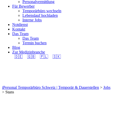
Personalvermittlung
Für Bewerber
Temporärbüro wechseln
Lebenslauf hochladen
Interne Jobs
Notdienst
Kontakt
Das Team
Das Team
Termin buchen
Blog
Zur Medizinbranche
🇩🇪
🇬🇧
🇵🇱
🇸🇰
Stans
iPersonal Temporärbüro Schweiz | Temporär & Dauerstellen
>
Jobs
>
Stans