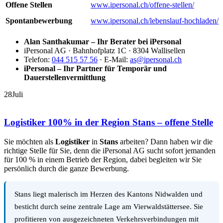
Offene Stellen
www.ipersonal.ch/offene-stellen/
Spontanbewerbung
www.ipersonal.ch/lebenslauf-hochladen/
Alan Santhakumar – Ihr Berater bei iPersonal
iPersonal AG · Bahnhofplatz 1C · 8304 Wallisellen
Telefon:
044 515 57 56
· E-Mail:
as@ipersonal.ch
iPersonal – Ihr Partner für Temporär und
Dauerstellenvermittlung
28
Juli
Logistiker 100% in der Region Stans – offene Stelle
Sie möchten als
Logistiker
in
Stans
arbeiten? Dann haben wir die
richtige Stelle für Sie, denn die iPersonal AG sucht sofort jemanden
für 100 % in einem Betrieb der Region, dabei begleiten wir Sie
persönlich durch die ganze Bewerbung.
Stans liegt malerisch im Herzen des Kantons Nidwalden und
besticht durch seine zentrale Lage am Vierwaldstättersee. Sie
profitieren von ausgezeichneten Verkehrsverbindungen mit