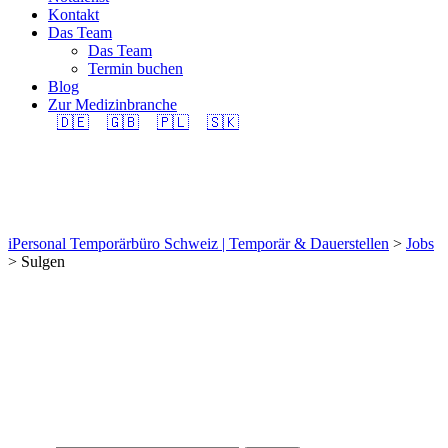
Kontakt
Das Team
Das Team
Termin buchen
Blog
Zur Medizinbranche
🇩🇪
🇬🇧
🇵🇱
🇸🇰
Sulgen
iPersonal Temporärbüro Schweiz | Temporär & Dauerstellen
>
Jobs
>
Sulgen