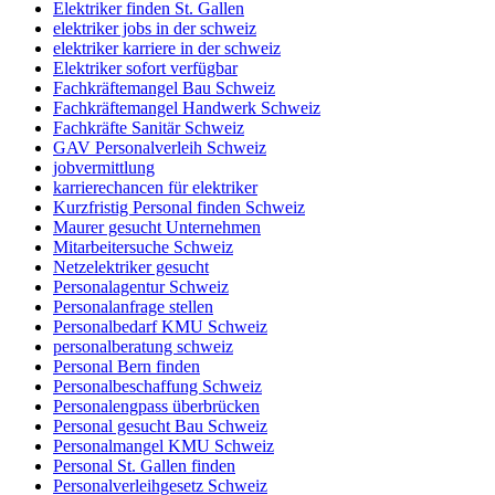
Elektriker finden St. Gallen
elektriker jobs in der schweiz
elektriker karriere in der schweiz
Elektriker sofort verfügbar
Fachkräftemangel Bau Schweiz
Fachkräftemangel Handwerk Schweiz
Fachkräfte Sanitär Schweiz
GAV Personalverleih Schweiz
jobvermittlung
karrierechancen für elektriker
Kurzfristig Personal finden Schweiz
Maurer gesucht Unternehmen
Mitarbeitersuche Schweiz
Netzelektriker gesucht
Personalagentur Schweiz
Personalanfrage stellen
Personalbedarf KMU Schweiz
personalberatung schweiz
Personal Bern finden
Personalbeschaffung Schweiz
Personalengpass überbrücken
Personal gesucht Bau Schweiz
Personalmangel KMU Schweiz
Personal St. Gallen finden
Personalverleihgesetz Schweiz