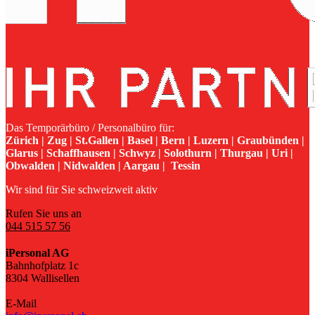
Das Temporärbüro / Personalbüro für:
Zürich | Zug | St.Gallen | Basel | Bern | Luzern | Graubünden |
Glarus | Schaffhausen | Schwyz | Solothurn | Thurgau | Uri |
Obwalden | Nidwalden | Aargau | Tessin
Wir sind für Sie schweizweit aktiv
Rufen Sie uns an
044 515 57 56
iPersonal AG
Bahnhofplatz 1c
8304 Wallisellen
E-Mail