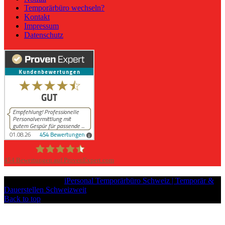
Temporärbüro wechseln?
Kontakt
Impressum
Datenschutz
454
Bewertungen auf ProvenExpert.com
iPersonal
Copyright © 2026
iPersonal Temporärbüro Schweiz | Temporär &
Dauerstellen Schweizweit
, All Rights Reserved.
Back to top