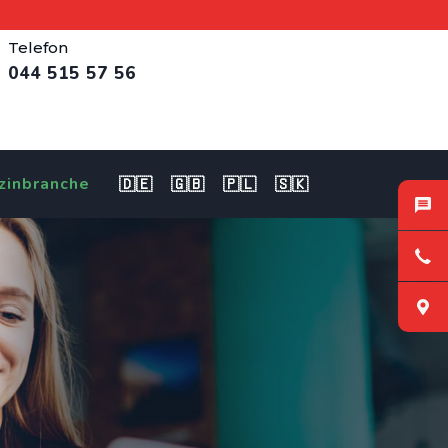
Telefon
044 515 57 56
zinbranche
🇩🇪
🇬🇧
🇵🇱
🇸🇰