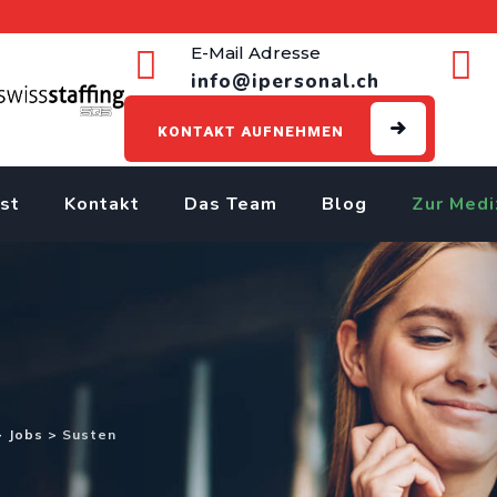
E-Mail Adresse
info@ipersonal.ch
KONTAKT AUFNEHMEN
st
Kontakt
Das Team
Blog
Zur Medi
>
Jobs
>
Susten