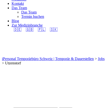
Kontakt
Das Team
Das Team
Termin buchen
Blog
Zur Medizinbranche
🇩🇪
🇬🇧
🇵🇱
🇸🇰
Utzenstorf
iPersonal Temporärbüro Schweiz | Temporär & Dauerstellen
>
Jobs
>
Utzenstorf