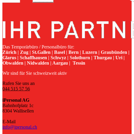
Das Temporärbüro / Personalbüro für:
Zürich | Zug | St.Gallen | Basel | Bern | Luzern | Graubünden |
Glarus | Schaffhausen | Schwyz | Solothurn | Thurgau | Uri |
Obwalden | Nidwalden | Aargau | Tessin
Wir sind für Sie schweizweit aktiv
Rufen Sie uns an
044 515 57 56
iPersonal AG
Bahnhofplatz 1c
8304 Wallisellen
E-Mail
info@ipersonal.ch