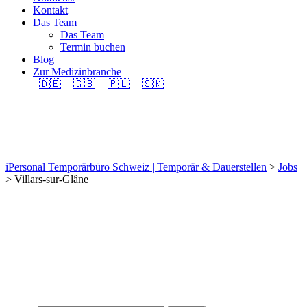
Kontakt
Das Team
Das Team
Termin buchen
Blog
Zur Medizinbranche
🇩🇪
🇬🇧
🇵🇱
🇸🇰
Villars-sur-Glâne
iPersonal Temporärbüro Schweiz | Temporär & Dauerstellen
>
Jobs
>
Villars-sur-Glâne