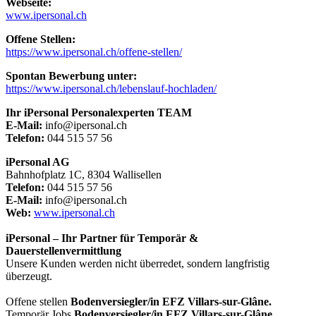
Webseite:
www.ipersonal.ch
Offene Stellen:
https://www.ipersonal.ch/offene-stellen/
Spontan Bewerbung unter:
https://www.ipersonal.ch/lebenslauf-hochladen/
Ihr iPersonal Personalexperten TEAM
E-Mail:
info@ipersonal.ch
Telefon:
044 515 57 56
iPersonal AG
Bahnhofplatz 1C, 8304 Wallisellen
Telefon:
044 515 57 56
E-Mail:
info@ipersonal.ch
Web:
www.ipersonal.ch
iPersonal – Ihr Partner für Temporär &
Dauerstellenvermittlung
Unsere Kunden werden nicht überredet, sondern langfristig
überzeugt.
Offene stellen
Bodenversiegler/in EFZ Villars-sur-Glâne.
Temporär Jobs
Bodenversiegler/in EFZ Villars-sur-Glâne.