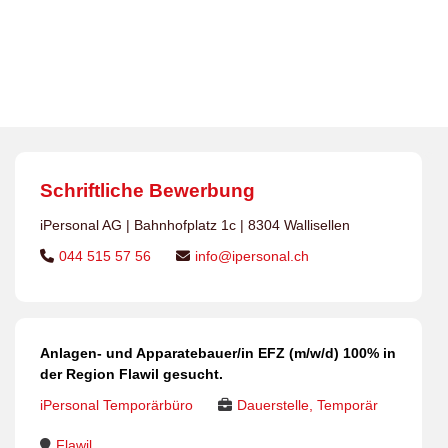
Dauerstellen
>
Jobs
>
Anlagen- und Apparatebauer/in
EFZ
>
Anlagen- und Apparatebauer/in EFZ (m/w/d)
100% in der Region Flawil gesucht.
Schriftliche Bewerbung
iPersonal AG | Bahnhofplatz 1c | 8304 Wallisellen
044 515 57 56
info@ipersonal.ch
Anlagen- und Apparatebauer/in EFZ (m/w/d) 100% in
der Region Flawil gesucht.
iPersonal Temporärbüro
Dauerstelle, Temporär
Flawil