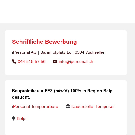
gesucht.
Schriftliche Bewerbung
iPersonal AG | Bahnhofplatz 1c | 8304 Wallisellen
044 515 57 56
info@ipersonal.ch
Baupraktiker/in EFZ (m/w/d) 100% in Region Belp
gesucht.
iPersonal Temporärbüro
Dauerstelle, Temporär
Belp