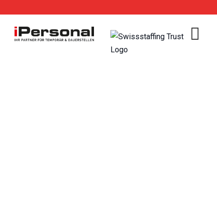
Skip
to
content
Baupraktiker/in EFZ
(m/w/d) 100% in
Region Belp
gesucht.
iPersonal Temporärbüro Schweiz | Temporär &
Dauerstellen
>
Jobs
>
Baupraktiker/in EFZ
>
Baupraktiker/in EFZ (m/w/d) 100% in Region Belp