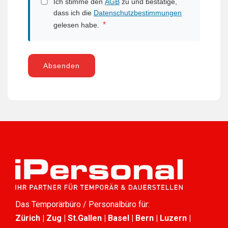
Ich stimme den
AGB
zu und bestätige,
dass ich die
Datenschutzbestimmungen
*
gelesen habe.
Absenden
Das Temporärbüro / Personalbüro für:
Zürich | Zug | St.Gallen | Basel | Bern | Luzern |