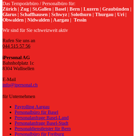
Das Temporärbüro / Personalbüro für:
Zürich | Zug | St.Gallen | Basel | Bern | Luzern | Graubünden |
Glarus | Schaffhausen | Schwyz | Solothurn | Thurgau | Uri |
Obwalden | Nidwalden | Aargau | Tessin
Wir sind für Sie schweizweit aktiv
Rufen Sie uns an
044 515 57 56
iPersonal AG
Bahnhofplatz 1c
8304 Wallisellen
E-Mail
info@ipersonal.ch
für Unternehmen
Payrolling Aargau
Personalbüro für Basel
Personalanfrage Basel-Land
Personalanfrage Basel-Stadt
Personaldienstleister für Bern
Personalbüro für Freiburg