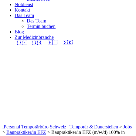
Notdienst
Kontakt
Das Team
Das Team
Termin buchen
Blog
Zur Medizinbranche
🇩🇪
🇬🇧
🇵🇱
🇸🇰
Baupraktiker/in EFZ
(m/w/d) 100% in
Region La Chaux-de-
Fonds gesucht.
iPersonal Temporärbüro Schweiz | Temporär & Dauerstellen
>
Jobs
>
Baupraktiker/in EFZ
>
Baupraktiker/in EFZ (m/w/d) 100% in