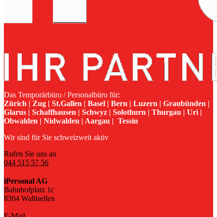
Das Temporärbüro / Personalbüro für:
Zürich | Zug | St.Gallen | Basel | Bern | Luzern | Graubünden |
Glarus | Schaffhausen | Schwyz | Solothurn | Thurgau | Uri |
Obwalden | Nidwalden | Aargau | Tessin
Wir sind für Sie schweizweit aktiv
Rufen Sie uns an
044 515 57 56
iPersonal AG
Bahnhofplatz 1c
8304 Wallisellen
E-Mail