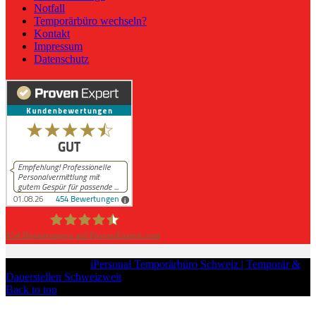
Notfall
Temporärbüro wechseln?
Kontakt
Impressum
Datenschutz
454
Bewertungen auf ProvenExpert.com
iPersonal
Copyright © 2026
iPersonal Temporärbüro Schweiz | Temporär &
Dauerstellen Schweizweit
, All Rights Reserved.
Back to top