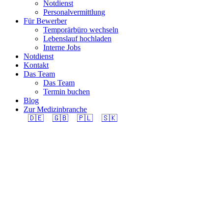
Notdienst
Personalvermittlung
Für Bewerber
Temporärbüro wechseln
Lebenslauf hochladen
Interne Jobs
Notdienst
Kontakt
Das Team
Das Team
Termin buchen
Blog
Zur Medizinbranche
🇩🇪
🇬🇧
🇵🇱
🇸🇰
Bodenleger/in EFZ
(m/w/d) 100% in
Region Männedorf