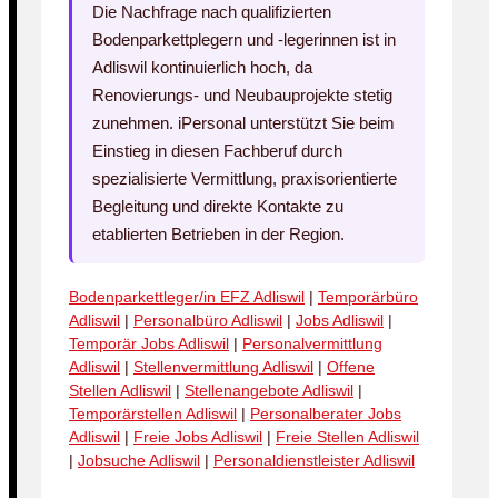
Die Nachfrage nach qualifizierten
Bodenparkettplegern und -legerinnen ist in
Adliswil kontinuierlich hoch, da
Renovierungs- und Neubauprojekte stetig
zunehmen. iPersonal unterstützt Sie beim
Einstieg in diesen Fachberuf durch
spezialisierte Vermittlung, praxisorientierte
Begleitung und direkte Kontakte zu
etablierten Betrieben in der Region.
Bodenparkettleger/in EFZ Adliswil
|
Temporärbüro
Adliswil
|
Personalbüro Adliswil
|
Jobs Adliswil
|
Temporär Jobs Adliswil
|
Personalvermittlung
Adliswil
|
Stellenvermittlung Adliswil
|
Offene
Stellen Adliswil
|
Stellenangebote Adliswil
|
Temporärstellen Adliswil
|
Personalberater Jobs
Adliswil
|
Freie Jobs Adliswil
|
Freie Stellen Adliswil
|
Jobsuche Adliswil
|
Personaldienstleister Adliswil