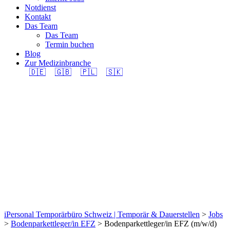
Notdienst
Kontakt
Das Team
Das Team
Termin buchen
Blog
Zur Medizinbranche
🇩🇪
🇬🇧
🇵🇱
🇸🇰
Bodenparkettleger/in
EFZ (m/w/d) 100% in
Region Adliswil
gesucht.
iPersonal Temporärbüro Schweiz | Temporär & Dauerstellen
>
Jobs
>
Bodenparkettleger/in EFZ
>
Bodenparkettleger/in EFZ (m/w/d)