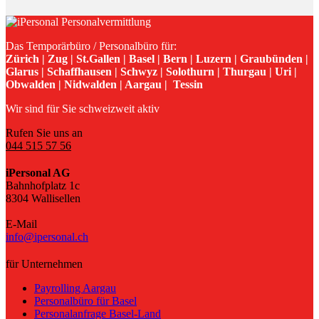
Das Temporärbüro / Personalbüro für:
Zürich | Zug | St.Gallen | Basel | Bern | Luzern | Graubünden |
Glarus | Schaffhausen | Schwyz | Solothurn | Thurgau | Uri |
Obwalden | Nidwalden | Aargau | Tessin
Wir sind für Sie schweizweit aktiv
Rufen Sie uns an
044 515 57 56
iPersonal AG
Bahnhofplatz 1c
8304 Wallisellen
E-Mail
info@ipersonal.ch
für Unternehmen
Payrolling Aargau
Personalbüro für Basel
Personalanfrage Basel-Land