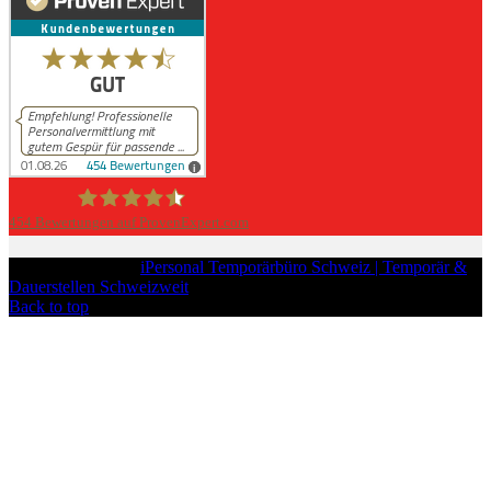
454
Bewertungen auf ProvenExpert.com
iPersonal
Copyright © 2026
iPersonal Temporärbüro Schweiz | Temporär &
Dauerstellen Schweizweit
, All Rights Reserved.
Back to top