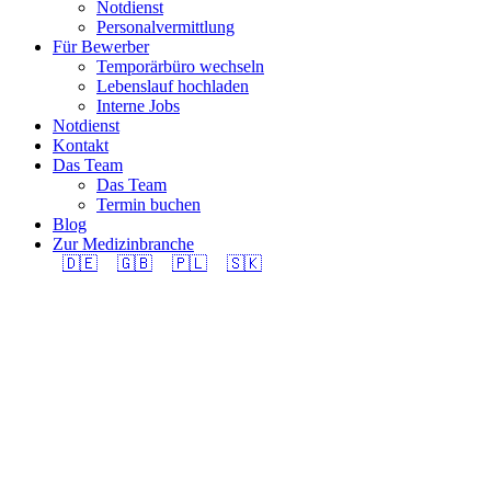
Notdienst
Personalvermittlung
Für Bewerber
Temporärbüro wechseln
Lebenslauf hochladen
Interne Jobs
Notdienst
Kontakt
Das Team
Das Team
Termin buchen
Blog
Zur Medizinbranche
🇩🇪
🇬🇧
🇵🇱
🇸🇰
Elektronische/r
Techniker/in EFZ
(m/w/d) 100% in