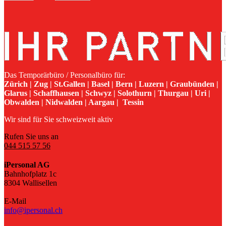
Das Temporärbüro / Personalbüro für:
Zürich | Zug | St.Gallen | Basel | Bern | Luzern | Graubünden |
Glarus | Schaffhausen | Schwyz | Solothurn | Thurgau | Uri |
Obwalden | Nidwalden | Aargau | Tessin
Wir sind für Sie schweizweit aktiv
Rufen Sie uns an
044 515 57 56
iPersonal AG
Bahnhofplatz 1c
8304 Wallisellen
E-Mail
info@ipersonal.ch