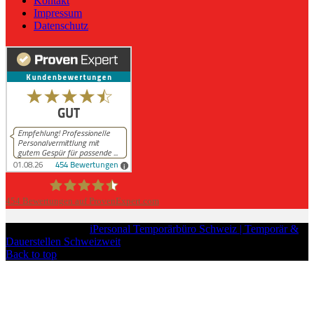
Kontakt
Impressum
Datenschutz
454
Bewertungen auf ProvenExpert.com
iPersonal
Copyright © 2026
iPersonal Temporärbüro Schweiz | Temporär &
Dauerstellen Schweizweit
, All Rights Reserved.
Back to top