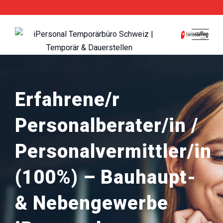
Skip
to
content
Erfahrene/r
Personalberater/in /
Personalvermittler/in
(100%) – Bauhaupt-
& Nebengewerbe