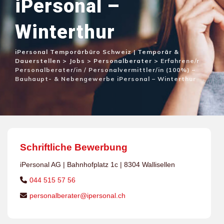
iPersonal –
Winterthur
iPersonal Temporärbüro Schweiz | Temporär &
Dauerstellen
>
Jobs
>
Personalberater
>
Erfahrene/r
Personalberater/in / Personalvermittler/in (100%) –
Bauhaupt- & Nebengewerbe iPersonal – Winterthur
Schriftliche Bewerbung
iPersonal AG | Bahnhofplatz 1c | 8304 Wallisellen
044 515 57 56
personalberater@ipersonal.ch