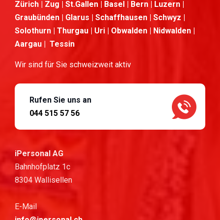
Zürich | Zug | St.Gallen | Basel | Bern | Luzern |
Graubünden | Glarus | Schaffhausen | Schwyz |
Solothurn | Thurgau | Uri | Obwalden | Nidwalden |
Aargau | Tessin
Wir sind für Sie schweizweit aktiv
Rufen Sie uns an
044 515 57 56
iPersonal AG
Bahnhofplatz 1c
8304 Wallisellen
E-Mail
info@ipersonal.ch