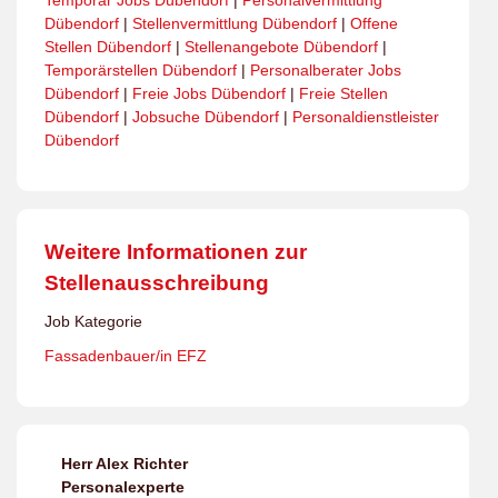
Temporär Jobs Dübendorf
|
Personalvermittlung
Dübendorf
|
Stellenvermittlung Dübendorf
|
Offene
Stellen Dübendorf
|
Stellenangebote Dübendorf
|
Temporärstellen Dübendorf
|
Personalberater Jobs
Dübendorf
|
Freie Jobs Dübendorf
|
Freie Stellen
Dübendorf
|
Jobsuche Dübendorf
|
Personaldienstleister
Dübendorf
Weitere Informationen zur
Stellenausschreibung
Job Kategorie
Fassadenbauer/in EFZ
Herr Alex Richter
Personalexperte