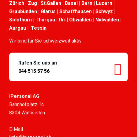
Zürich | Zug | St.Gallen | Basel | Bern | Luzern |
Graubünden | Glarus | Schaffhausen | Schwyz |
Solothurn | Thurgau | Uri | Obwalden | Nidwalden |
Aargau | Tessin
Wir sind für Sie schweizweit aktiv
Rufen Sie uns an
044 515 57 56
iPersonal AG
Bahnhofplatz 1c
8304 Wallisellen
E-Mail