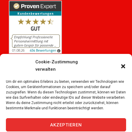
Cookie-Zustimmung
verwalten
454
Bewertungen auf ProvenExpert.com
iPersonal
Um dir ein optimales Erlebnis zu bieten, verwenden wir Technologien wie
Cookies, um Geräteinformationen zu speichern und/oder darauf
zuzugreifen. Wenn du diesen Technologien zustimmst, können wir Daten
wie das Surfverhalten oder eindeutige IDs auf dieser Website verarbeiten.
Wenn du deine Zustimmung nicht erteilst oder zurückziehst, können
bestimmte Merkmale und Funktionen beeinträchtigt werden.
Copyright © 2026
iPersonal Temporärbüro Schweiz |
Temporär & Dauerstellen Schweizweit
, All Rights
AKZEPTIEREN