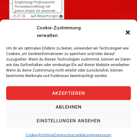
Cookie-Zustimmung
verwalten
445
Bewertungen auf ProvenExpert.com
iPersonal
Um dir ein optimales Erlebnis zu bieten, verwenden wir Technologien wie
Cookies, um Geräteinformationen zu speichern und/oder darauf
zuzugreifen. Wenn du diesen Technologien zustimmst, können wir Daten
wie das Surfverhalten oder eindeutige IDs auf dieser Website verarbeiten.
Wenn du deine Zustimmung nicht erteilst oder zurückziehst, können
bestimmte Merkmale und Funktionen beeinträchtigt werden.
Copyright © 2026
iPersonal Temporärbüro Schweiz |
Temporär & Dauerstellen Schweizweit
, All Rights
AKZEPTIEREN
Reserved.
ABLEHNEN
JETZT BEWERBEN
EINSTELLUNGEN ANSEHEN
Cookie-Richtlinie
Datenschutzerklärung
Impressum