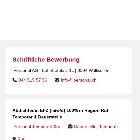
Dauerstellen
>
Jobs
>
Abdichter/in EFZ
>
Abdichter/in
EFZ (m/w/d) 100% in Region Rüti – Temporär &
Dauerstelle
Schriftliche Bewerbung
iPersonal AG | Bahnhofplatz 1c | 8304 Wallisellen
044 515 57 56
info@ipersonal.ch
Abdichter/in EFZ (m/w/d) 100% in Region Rüti –
Temporär & Dauerstelle
iPersonal Temporärbüro
Dauerstelle, Temporär
Rüti