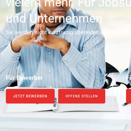
vielem mehr. Für Jobs
und Unternehmen
Sie werden nicht kurzfristig überredet, sondern lan
Für Bewerber
F
JETZT BEWERBEN
OFFENE STELLEN