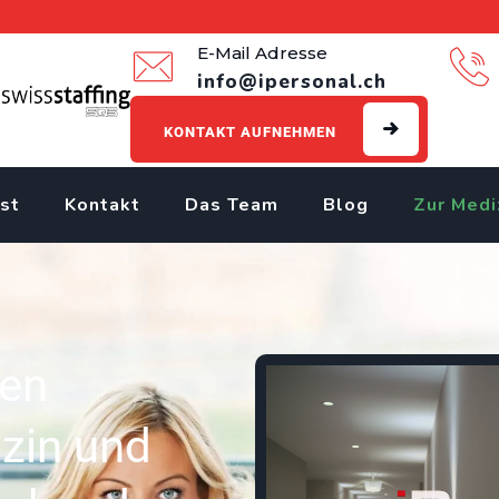
E-Mail Adresse
info@ipersonal.ch
KONTAKT AUFNEHMEN
st
Kontakt
Das Team
Blog
Zur Medi
len
izin und