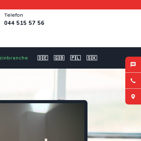
Telefon
044 515 57 56
zinbranche
🇩🇪
🇬🇧
🇵🇱
🇸🇰