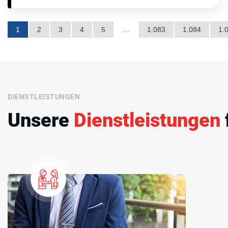
1
2
3
4
5
…
1.083
1.084
1.
DIENSTLEISTUNGEN
Unsere
Dienstleistungen