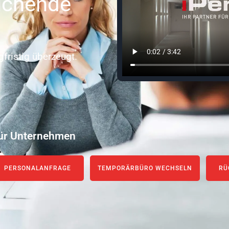
uchende
gfristig überzeugt.
ür Unternehmen
PERSONALANFRAGE
TEMPORÄRBÜRO WECHSELN
RÜ