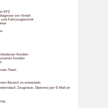
/in EFZ
iagnose von Vorteil
k und Fahrzeugtechnik
eise
ze
schiedenen Kunden
i unseren Kunden
en
 unser Team
erten Bereich zu entwickeln.
Lebenslauf, Zeugnisse, Diplome) per E-Mail an
ung.