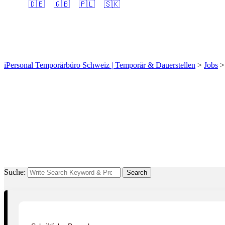
🇩🇪
🇬🇧
🇵🇱
🇸🇰
Automobildiagnostiker/
iPersonal Temporärbüro Schweiz | Temporär & Dauerstellen
>
Jobs
Suche:
Search