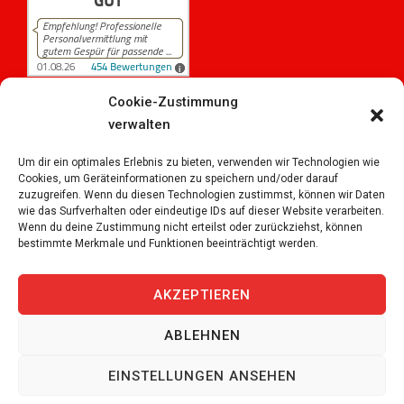
Cookie-Zustimmung
verwalten
454
Bewertungen auf ProvenExpert.com
iPersonal
Um dir ein optimales Erlebnis zu bieten, verwenden wir Technologien wie
Cookies, um Geräteinformationen zu speichern und/oder darauf
zuzugreifen. Wenn du diesen Technologien zustimmst, können wir Daten
wie das Surfverhalten oder eindeutige IDs auf dieser Website verarbeiten.
Wenn du deine Zustimmung nicht erteilst oder zurückziehst, können
bestimmte Merkmale und Funktionen beeinträchtigt werden.
Copyright © 2026
iPersonal Temporärbüro Schweiz |
Temporär & Dauerstellen Schweizweit
, All Rights
AKZEPTIEREN
Reserved.
ABLEHNEN
JETZT BEWERBEN
EINSTELLUNGEN ANSEHEN