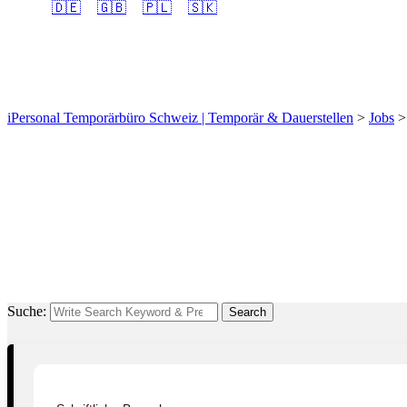
🇩🇪
🇬🇧
🇵🇱
🇸🇰
Bodenleger/in EFZ (m/w
iPersonal Temporärbüro Schweiz | Temporär & Dauerstellen
>
Jobs
Suche:
Search