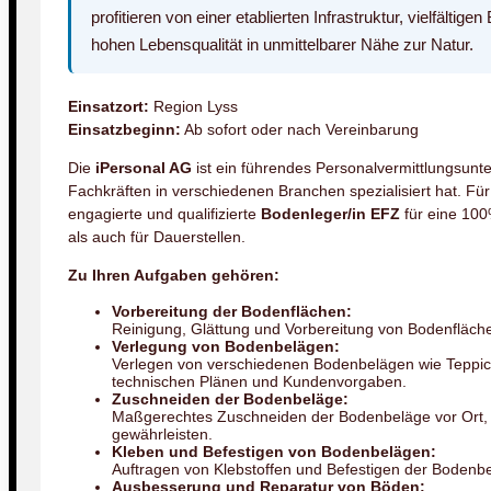
profitieren von einer etablierten Infrastruktur, vielfälti
hohen Lebensqualität in unmittelbarer Nähe zur Natur.
Einsatzort:
Region Lyss
Einsatzbeginn:
Ab sofort oder nach Vereinbarung
Die
iPersonal AG
ist ein führendes Personalvermittlungsunt
Fachkräften in verschiedenen Branchen spezialisiert hat. F
engagierte und qualifizierte
Bodenleger/in EFZ
für eine 100
als auch für Dauerstellen.
Zu Ihren Aufgaben gehören:
Vorbereitung der Bodenflächen:
Reinigung, Glättung und Vorbereitung von Bodenfläch
Verlegung von Bodenbelägen:
Verlegen von verschiedenen Bodenbelägen wie Teppic
technischen Plänen und Kundenvorgaben.
Zuschneiden der Bodenbeläge:
Maßgerechtes Zuschneiden der Bodenbeläge vor Ort,
gewährleisten.
Kleben und Befestigen von Bodenbelägen:
Auftragen von Klebstoffen und Befestigen der Bodenbe
Ausbesserung und Reparatur von Böden: