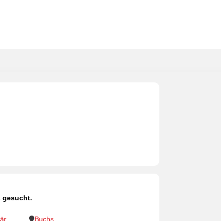
 gesucht.
är
Buchs