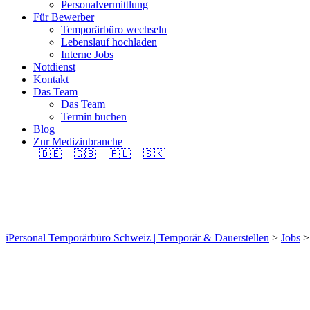
Personalvermittlung
Für Bewerber
Temporärbüro wechseln
Lebenslauf hochladen
Interne Jobs
Notdienst
Kontakt
Das Team
Das Team
Termin buchen
Blog
Zur Medizinbranche
🇩🇪
🇬🇧
🇵🇱
🇸🇰
Bodenparkettleger/in E
iPersonal Temporärbüro Schweiz | Temporär & Dauerstellen
>
Jobs