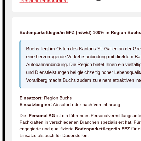
iPersonal Temporärbüro
Bodenparkettleger/in EFZ (m/w/d) 100% in Region Buchs
Buchs liegt im Osten des Kantons St. Gallen an der Gre
eine hervorragende Verkehrsanbindung mit direktem Ba
Autobahnanbindung. Die Region bietet Ihnen ein vielfälti
und Dienstleistungen bei gleichzeitig hoher Lebensquali
Vorarlberg macht Buchs zudem zu einem attraktiven inte
Einsatzort:
Region Buchs
Einsatzbeginn:
Ab sofort oder nach Vereinbarung
Die
iPersonal AG
ist ein führendes Personalvermittlungsunt
Fachkräften in verschiedenen Branchen spezialisiert hat. F
engagierte und qualifizierte
Bodenparkettleger/in EFZ
für e
Einsätze als auch für Dauerstellen.