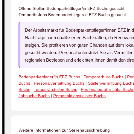
Offene Stellen Bodenparkettleger/in EFZ Buchs gesucht.
Temporär Jobs Bodenparkettleger/in EFZ Buchs gesucht.
Der Arbeitsmarkt für Bodenparkettpfleger/innen EFZ in d
Nachfrage nach qualifizierten Fachkräften, da Renovati
steigen. Sie profitieren von guten Chancen auf dem lok
gesucht werden. iPersonal unterstützt Sie als Vermittler
regionalen Betrieben und erleichtert Ihnen damit den dir
Bodenparkettleger/in EFZ Buchs
|
Temporärbüro Buchs
|
Per
Buchs
|
Personalvermittlung Buchs
|
Stellenvermittlung Buch
Buchs
|
Temporärstellen Buchs
|
Personalberater Jobs Buch
Jobsuche Buchs
|
Personaldienstleister Buchs
Weitere Informationen zur Stellenausschreibung