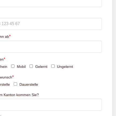
*
inn ab
*
en
hein
Mobil
Gelernt
Ungelernt
*
swunsch
stelle
Dauerstelle
em Kanton kommen Sie?