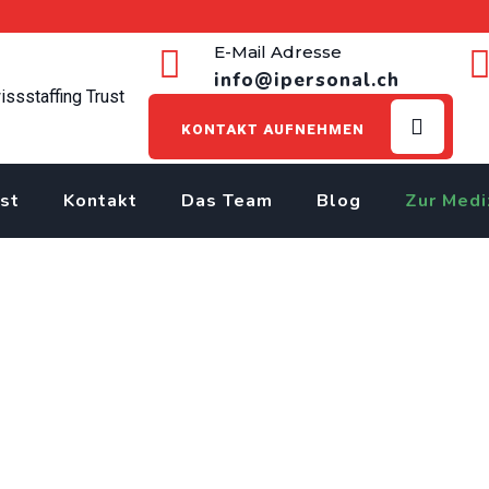
E-Mail Adresse
info@ipersonal.ch
KONTAKT AUFNEHMEN
st
Kontakt
Das Team
Blog
Zur Medi
 in Schlieren – offene S
>
Jobs
>
Metallbauer EFZ
>
Metallbauer EFZ (m/w/d) in Schlieren 