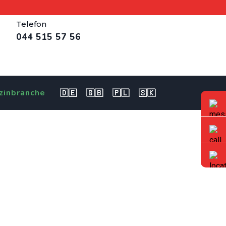
Telefon
044 515 57 56
zinbranche
🇩🇪
🇬🇧
🇵🇱
🇸🇰
telle
– offene Stelle