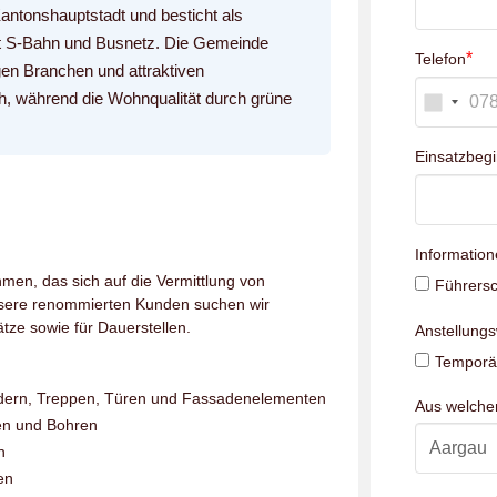
Kantonshauptstadt und besticht als
it S-Bahn und Busnetz. Die Gemeinde
*
Telefon
igen Branchen und attraktiven
h, während die Wohnqualität durch grüne
Einsatzbeg
Information
men, das sich auf die Vermittlung von
Führersc
unsere renommierten Kunden suchen wir
tze sowie für Dauerstellen.
Anstellung
Temporär
ndern, Treppen, Türen und Fassadenelementen
Aus welch
en und Bohren
n
en