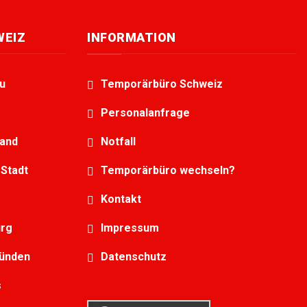
WEIZ
INFORMATION
u
Temporärbüro Schweiz
Personalanfrage
land
Notfall
Stadt
Temporärbüro wechseln?
Kontakt
urg
Impressum
bünden
Datenschutz
s