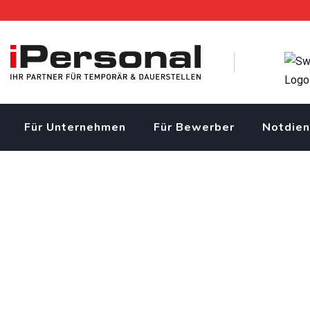
Skip
to
content
Für Unternehmen
Für Bewerber
Notdien
Metallbauer EFZ (m/w/d)
iPersonal Temporärbüro Schweiz | Temporär & Dauerstellen