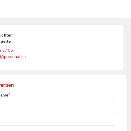
ichter
perte
5 57 56
o@ipersonal.ch
werben
*
name