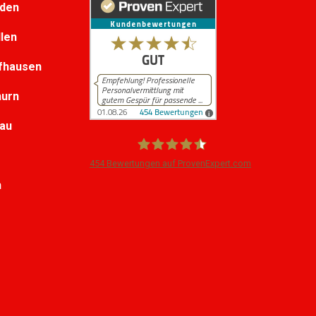
lden
llen
fhausen
hurn
au
454
Bewertungen auf ProvenExpert.com
h
iPersonal