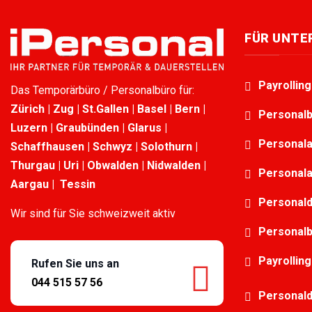
FÜR UNT
Payrollin
Das Temporärbüro / Personalbüro für:
Zürich | Zug | St.Gallen | Basel | Bern |
Personalb
Luzern | Graubünden | Glarus |
Personala
Schaffhausen | Schwyz | Solothurn |
Thurgau | Uri | Obwalden | Nidwalden |
Personala
Aargau | Tessin
Personald
Wir sind für Sie schweizweit aktiv
Personalb
Payrolling
Rufen Sie uns an
044 515 57 56
Personald