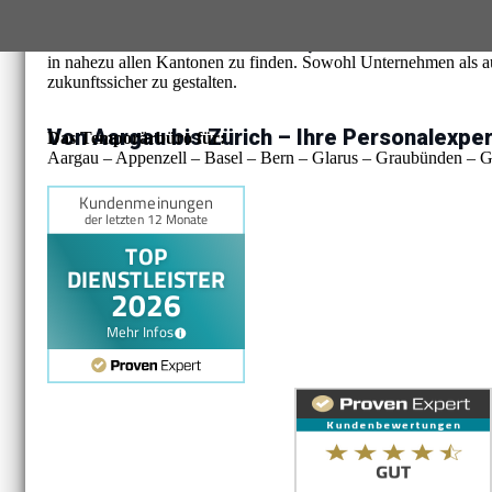
Ihre Personalbedürfnisse, unser Fokus.
iPe
Ob Sie eine dauerhafte Anstellung oder temporäre Lösungen suche
in nahezu allen Kantonen zu finden. Sowohl Unternehmen als a
zukunftssicher zu gestalten.
Von Aargau bis Zürich – Ihre Personalexpe
Das Temporärbüro für:
Aargau – Appenzell – Basel – Bern – Glarus – Graubünden – Ge