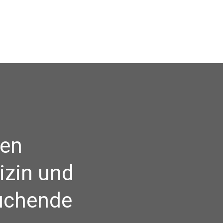
len
izin und
suchende