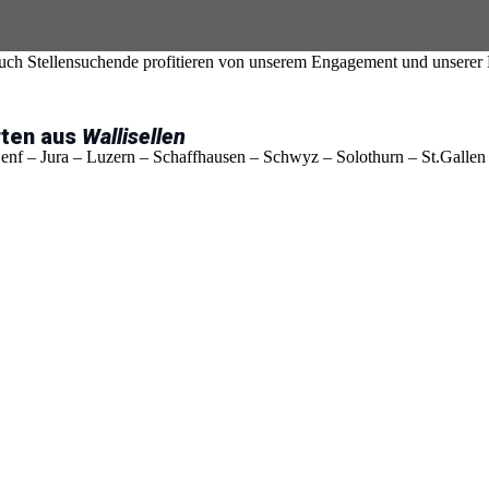
rsonal
n, auf der Baustelle oder im Büro – wir sind Ihr verlässlicher Partner
uch Stellensuchende profitieren von unserem Engagement und unserer E
rten aus
Wallisellen
nf – Jura – Luzern – Schaffhausen – Schwyz – Solothurn – St.Gallen 