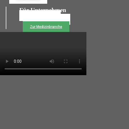
Für Unternehmen
Personalanfrage
Temporärbüro Wechseln
Rückruf anfordern
Zur Medizinbranche