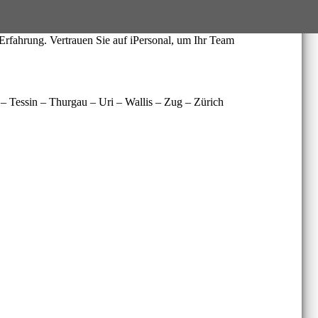
. Mit unserer Expertise helfen wir Ihnen, die passenden Talente
rfahrung. Vertrauen Sie auf iPersonal, um Ihr Team
– Tessin – Thurgau – Uri – Wallis – Zug – Zürich