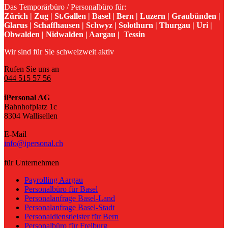
Das Temporärbüro / Personalbüro für:
Zürich | Zug | St.Gallen | Basel | Bern | Luzern | Graubünden |
Glarus | Schaffhausen | Schwyz | Solothurn | Thurgau | Uri |
Obwalden | Nidwalden | Aargau | Tessin
Wir sind für Sie schweizweit aktiv
Rufen Sie uns an
044 515 57 56
iPersonal AG
Bahnhofplatz 1c
8304 Wallisellen
E-Mail
info@ipersonal.ch
für Unternehmen
Payrolling Aargau
Personalbüro für Basel
Personalanfrage Basel-Land
Personalanfrage Basel-Stadt
Personaldienstleister für Bern
Personalbüro für Freiburg