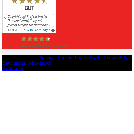
454
Bewertungen auf ProvenExpert.com
iPersonal
Copyright © 2026
iPersonal Temporärbüro Schweiz | Temporär &
Dauerstellen Schweizweit
, All Rights Reserved.
Back to top