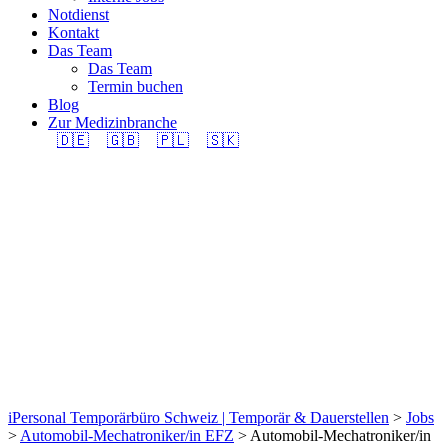
Notdienst
Kontakt
Das Team
Das Team
Termin buchen
Blog
Zur Medizinbranche
🇩🇪
🇬🇧
🇵🇱
🇸🇰
Automobil-
Mechatroniker/in EFZ
(m/w/d) 100% in
Region Rüti gesucht.
iPersonal Temporärbüro Schweiz | Temporär & Dauerstellen
>
Jobs
>
Automobil-Mechatroniker/in EFZ
>
Automobil-Mechatroniker/in