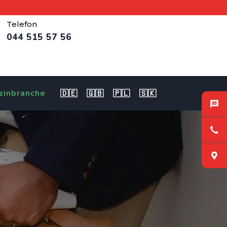
Telefon
044 515 57 56
zinbranche
🇩🇪
🇬🇧
🇵🇱
🇸🇰