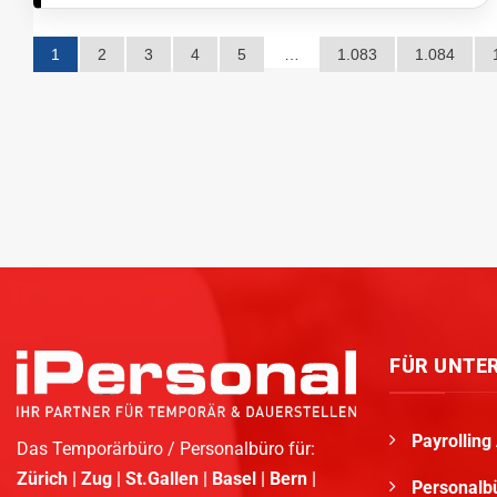
1
2
3
4
5
…
1.083
1.084
FÜR UNTE
Payrolling
Das Temporärbüro / Personalbüro für:
Zürich | Zug | St.Gallen | Basel | Bern |
Personalbü