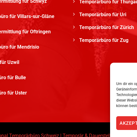
ermittlung für Schwyz
Temporärbüro für Thurga
Temporärbüro für Uri
ro für Villars-sur-Glâne
Temporärbüro für Zürich
rmittlung für Oftringen
Temporärbüro für Zug
üro für Mendrisio
 für Uzwil
ro für Bulle
Um dir ein o
Geräteinfor
ro für Uster
Technologien
dieser Websi
können best
AKZEP
onal Temporärbüro Schweiz | Temporär & Dauerstellen Schweiz