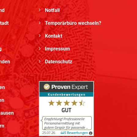
nd
Notfall
tadt
Temporärbüro wechseln?
Kontakt
g
Impressum
ünden
Datenschutz
en
en
hausen
rn