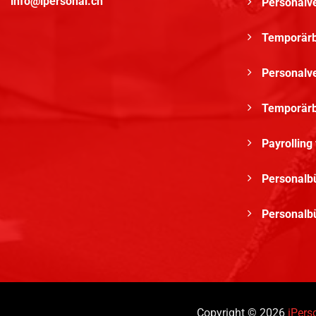
info@ipersonal.ch
Personalv
Temporärbü
Personalve
Temporärb
Payrolling
Personalbü
Personalbü
Copyright © 2026
iPers