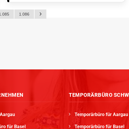
1.085
1.086
RNEHMEN
TEMPORÄRBÜRO SCHW
 Aargau
Temporärbüro für Aargau
ro für Basel
Temporärbüro für Basel