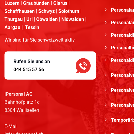
Luzern | Graubünden | Glarus |
Personala
Schaffhausen | Schwyz | Solothurn |
Thurgau | Uri | Obwalden | Nidwalden |
Personala
Aargau | Tessin
Personaldi
Wir sind für Sie schweizweit aktiv
Personalbü
Personaldi
Rufen Sie uns an
044 515 57 56
Personalv
Personalv
iPersonal AG
Bahnhofplatz 1c
Personalv
8304 Wallisellen
Temporärbü
E-Mail