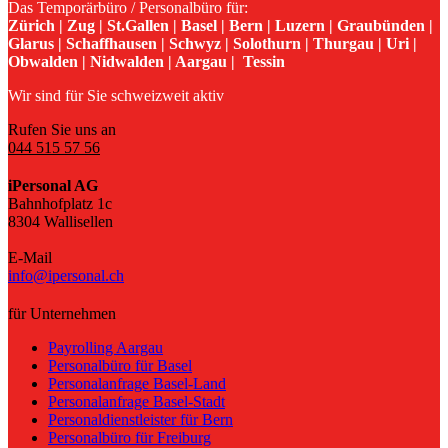
Das Temporärbüro / Personalbüro für:
Zürich | Zug | St.Gallen | Basel | Bern | Luzern | Graubünden |
Glarus | Schaffhausen | Schwyz | Solothurn | Thurgau | Uri |
Obwalden | Nidwalden | Aargau | Tessin
Wir sind für Sie schweizweit aktiv
Rufen Sie uns an
044 515 57 56
iPersonal AG
Bahnhofplatz 1c
8304 Wallisellen
E-Mail
info@ipersonal.ch
für Unternehmen
Payrolling Aargau
Personalbüro für Basel
Personalanfrage Basel-Land
Personalanfrage Basel-Stadt
Personaldienstleister für Bern
Personalbüro für Freiburg