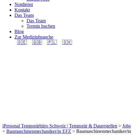
Notdienst
Kontakt
Das Team
Das Team
Termin buchen
Blog
Zur Medizinbranche
🇩🇪
🇬🇧
🇵🇱
🇸🇰
Baumaschinenmechanik
EFZ (m/w/d) 100% in
Region Romanshorn
gesucht.
iPersonal Temporärbüro Schweiz | Temporär & Dauerstellen
>
Jobs
>
Baumaschinenmechaniker/in EFZ
>
Baumaschinenmechaniker/in