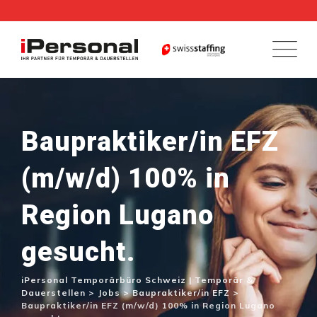
Skip
to
content
Baupraktiker/in EFZ
(m/w/d) 100% in
Region Lugano
gesucht.
iPersonal Temporärbüro Schweiz | Temporär &
Dauerstellen
>
Jobs
>
Baupraktiker/in EFZ
>
Baupraktiker/in EFZ (m/w/d) 100% in Region Lugano