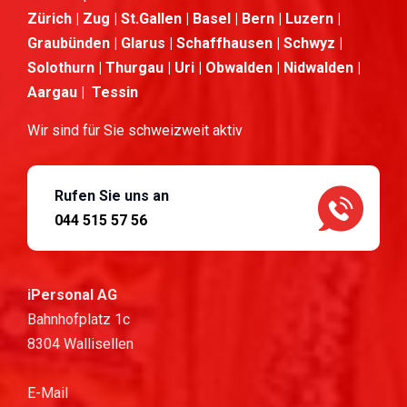
Zürich | Zug | St.Gallen | Basel | Bern | Luzern |
Graubünden | Glarus | Schaffhausen | Schwyz |
Solothurn | Thurgau | Uri | Obwalden | Nidwalden |
Aargau | Tessin
Wir sind für Sie schweizweit aktiv
Rufen Sie uns an
044 515 57 56
iPersonal AG
Bahnhofplatz 1c
8304 Wallisellen
E-Mail