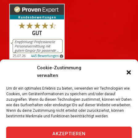
Cookie-Zustimmung
verwalten
445
Bewertungen auf ProvenExpert.com
iPersonal
Um dir ein optimales Erlebnis zu bieten, verwenden wir Technologien wie
Cookies, um Geräteinformationen zu speichern und/oder darauf
zuzugreifen. Wenn du diesen Technologien zustimmst, können wir Daten
wie das Surfverhalten oder eindeutige IDs auf dieser Website verarbeiten.
Wenn du deine Zustimmung nicht erteilst oder zurückziehst, können
bestimmte Merkmale und Funktionen beeinträchtigt werden.
Copyright © 2026
iPersonal Temporärbüro Schweiz |
Temporär & Dauerstellen Schweizweit
, All Rights
AKZEPTIEREN