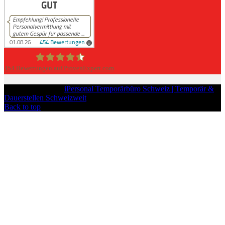
454
Bewertungen auf ProvenExpert.com
iPersonal
Copyright © 2026
iPersonal Temporärbüro Schweiz | Temporär &
Dauerstellen Schweizweit
, All Rights Reserved.
Back to top