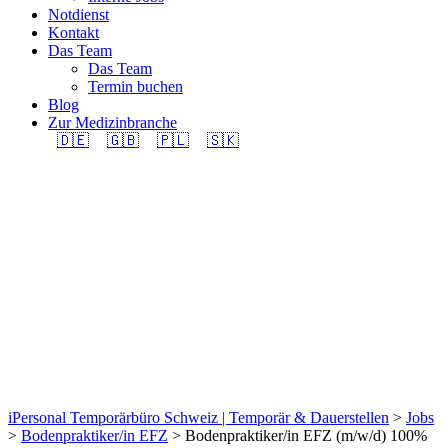
Notdienst
Kontakt
Das Team
Das Team
Termin buchen
Blog
Zur Medizinbranche
🇩🇪
🇬🇧
🇵🇱
🇸🇰
Bodenpraktiker/in EFZ
(m/w/d) 100% in
Region Burgdorf
gesucht.
iPersonal Temporärbüro Schweiz | Temporär & Dauerstellen
>
Jobs
>
Bodenpraktiker/in EFZ
>
Bodenpraktiker/in EFZ (m/w/d) 100%