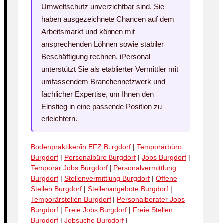
Umweltschutz unverzichtbar sind. Sie
haben ausgezeichnete Chancen auf dem
Arbeitsmarkt und können mit
ansprechenden Löhnen sowie stabiler
Beschäftigung rechnen. iPersonal
unterstützt Sie als etablierter Vermittler mit
umfassendem Branchennetzwerk und
fachlicher Expertise, um Ihnen den
Einstieg in eine passende Position zu
erleichtern.
Bodenpraktiker/in EFZ Burgdorf
|
Temporärbüro
Burgdorf
|
Personalbüro Burgdorf
|
Jobs Burgdorf
|
Temporär Jobs Burgdorf
|
Personalvermittlung
Burgdorf
|
Stellenvermittlung Burgdorf
|
Offene
Stellen Burgdorf
|
Stellenangebote Burgdorf
|
Temporärstellen Burgdorf
|
Personalberater Jobs
Burgdorf
|
Freie Jobs Burgdorf
|
Freie Stellen
Burgdorf
|
Jobsuche Burgdorf
|