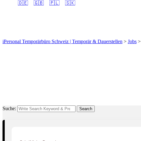
🇩🇪
🇬🇧
🇵🇱
🇸🇰
Bodenversiegler/in EFZ
iPersonal Temporärbüro Schweiz | Temporär & Dauerstellen
>
Jobs
Suche:
Search