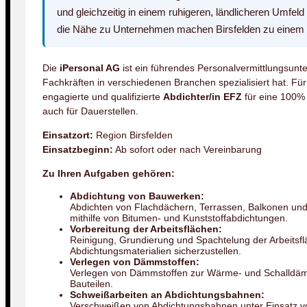
und gleichzeitig in einem ruhigeren, ländlicheren Umfeld
die Nähe zu Unternehmen machen Birsfelden zu einem i
Die
iPersonal AG
ist ein führendes Personalvermittlungsunt
Fachkräften in verschiedenen Branchen spezialisiert hat. F
engagierte und qualifizierte
Abdichter/in EFZ
für eine 100% 
auch für Dauerstellen.
Einsatzort:
Region Birsfelden
Einsatzbeginn:
Ab sofort oder nach Vereinbarung
Zu Ihren Aufgaben gehören:
Abdichtung von Bauwerken:
Abdichten von Flachdächern, Terrassen, Balkonen un
mithilfe von Bitumen- und Kunststoffabdichtungen.
Vorbereitung der Arbeitsflächen:
Reinigung, Grundierung und Spachtelung der Arbeitsfl
Abdichtungsmaterialien sicherzustellen.
Verlegen von Dämmstoffen:
Verlegen von Dämmstoffen zur Wärme- und Schalldä
Bauteilen.
Schweißarbeiten an Abdichtungsbahnen:
Verschweißen von Abdichtungsbahnen unter Einsatz v