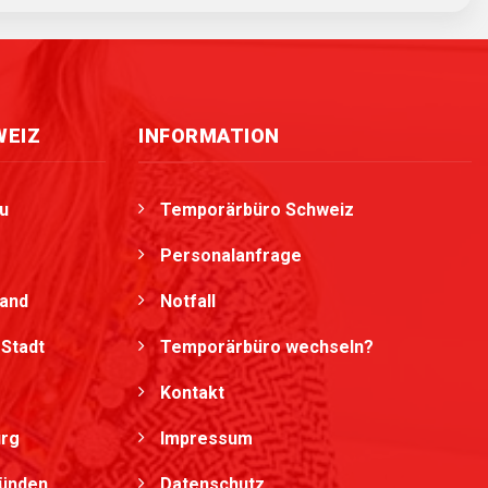
WEIZ
INFORMATION
u
Temporärbüro Schweiz
Personalanfrage
land
Notfall
Stadt
Temporärbüro wechseln?
Kontakt
urg
Impressum
bünden
Datenschutz