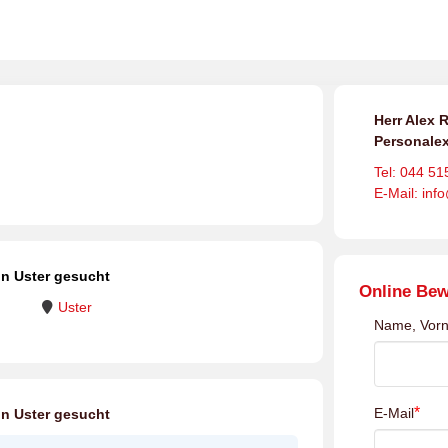
Herr Alex R
Personalex
Tel: 044 51
E-Mail: inf
in Uster gesucht
Online Be
Uster
Name, Vor
*
E-Mail
in Uster gesucht