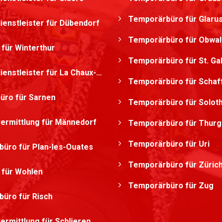
Temporärbüro für Glaru
ienstleister für Dübendorf
Temporärbüro für Obwa
 für Winterthur
Temporärbüro für St. Ga
stleister für La Chaux-de-Fonds
Temporärbüro für Schaf
üro für Sarnen
Temporärbüro für Solot
ermittlung für Männedorf
Temporärbüro für Thurg
Temporärbüro für Uri
üro für Plan-les-Ouates
Temporärbüro für Züric
g für Wohlen
Temporärbüro für Zug
üro für Risch
ermittlung für Schlieren