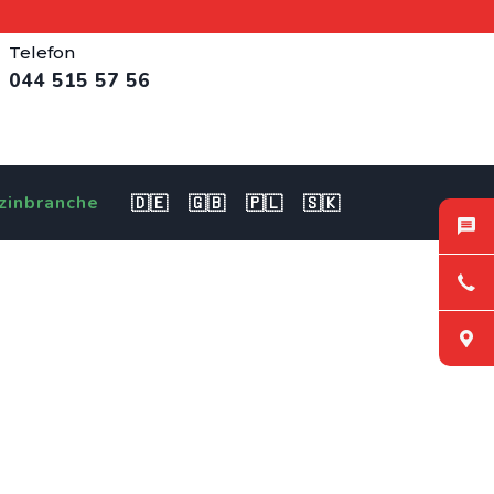
Telefon
044 515 57 56
zinbranche
🇩🇪
🇬🇧
🇵🇱
🇸🇰
r (m/w/d) in Uster
hdecker EFZ für Flachdächer / Flachdachbauer (m/w/d) in