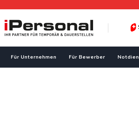
Skip
to
content
Für Unternehmen
Für Bewerber
Notdien
Dachdecker EFZ für Fla
gesucht
iPersonal Temporärbüro Schweiz | Temporär & Dauerstellen
Uster gesucht