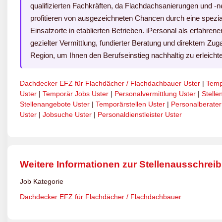
qualifizierten Fachkräften, da Flachdachsanierungen und -ne
profitieren von ausgezeichneten Chancen durch eine spezial
Einsatzorte in etablierten Betrieben. iPersonal als erfahrene
gezielter Vermittlung, fundierter Beratung und direktem Zu
Region, um Ihnen den Berufseinstieg nachhaltig zu erleichte
Dachdecker EFZ für Flachdächer / Flachdachbauer Uster
|
Temp
Uster
|
Temporär Jobs Uster
|
Personalvermittlung Uster
|
Stelle
Stellenangebote Uster
|
Temporärstellen Uster
|
Personalberater
Uster
|
Jobsuche Uster
|
Personaldienstleister Uster
Weitere Informationen zur Stellenausschrei
Job Kategorie
Dachdecker EFZ für Flachdächer / Flachdachbauer