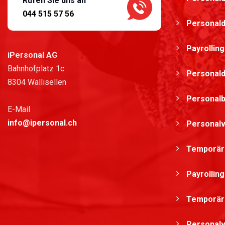
Rufen Sie uns an
044 515 57 56
Personald
Payrolling
iPersonal AG
Bahnhofplatz 1c
Personaldien
8304 Wallisellen
Personalb
E-Mail
info@ipersonal.ch
Personalv
Temporärb
Payrollin
Temporärb
Personalv