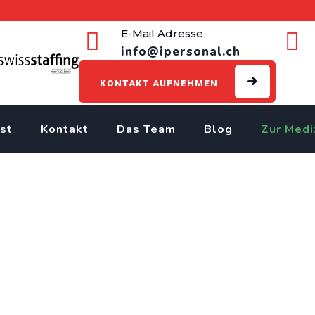
E-Mail Adresse
info@ipersonal.ch
KONTAKT AUFNEHMEN
st
Kontakt
Das Team
Blog
Zur Medi
chdächer / Flachdachbaue
>
Jobs
>
Dachdecker EFZ für Flachdächer / Flachdachbauer
>
Dac