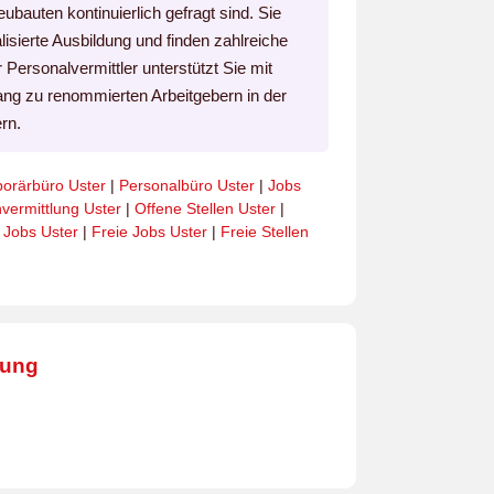
ubauten kontinuierlich gefragt sind. Sie
isierte Ausbildung und finden zahlreiche
r Personalvermittler unterstützt Sie mit
gang zu renommierten Arbeitgebern in der
rn.
orärbüro Uster
|
Personalbüro Uster
|
Jobs
nvermittlung Uster
|
Offene Stellen Uster
|
 Jobs Uster
|
Freie Jobs Uster
|
Freie Stellen
bung