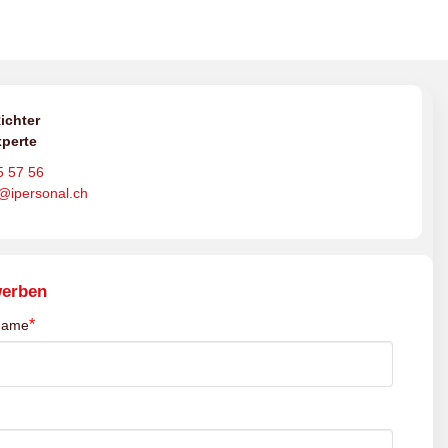
ichter
perte
5 57 56
o@ipersonal.ch
werben
*
name