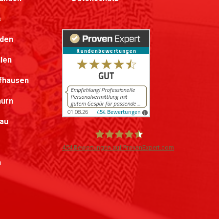
s
lden
llen
fhausen
hurn
au
454
Bewertungen auf ProvenExpert.com
h
iPersonal