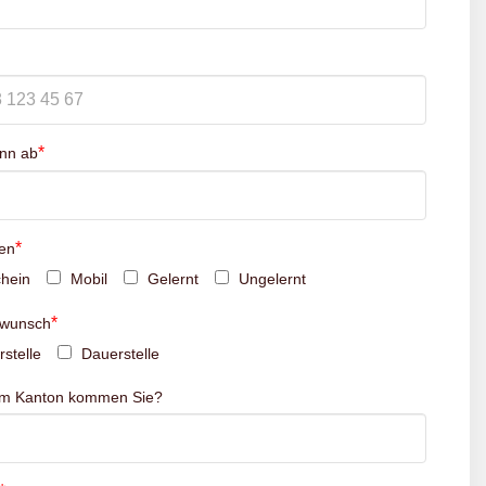
*
inn ab
*
en
hein
Mobil
Gelernt
Ungelernt
*
swunsch
stelle
Dauerstelle
em Kanton kommen Sie?