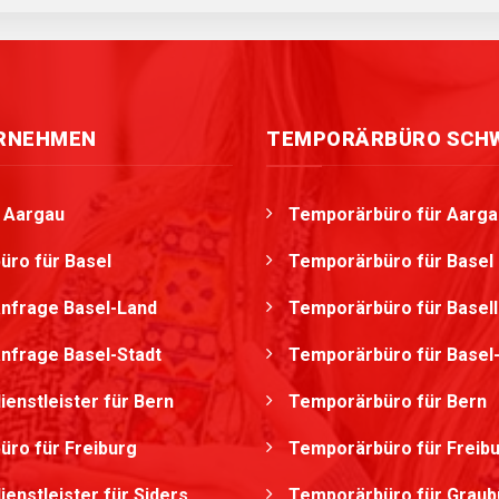
ERNEHMEN
TEMPORÄRBÜRO SCH
g Aargau
Temporärbüro für Aarga
üro für Basel
Temporärbüro für Basel
nfrage Basel-Land
Temporärbüro für Basel
nfrage Basel-Stadt
Temporärbüro für Basel-
ienstleister für Bern
Temporärbüro für Bern
üro für Freiburg
Temporärbüro für Freib
ienstleister für Siders
Temporärbüro für Grau