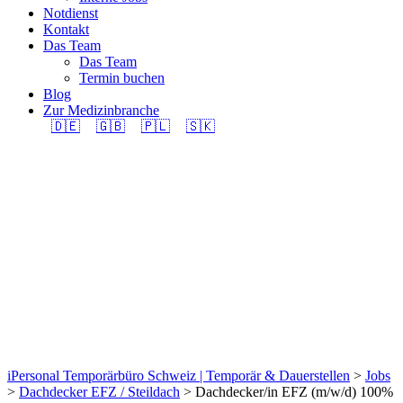
Notdienst
Kontakt
Das Team
Das Team
Termin buchen
Blog
Zur Medizinbranche
🇩🇪
🇬🇧
🇵🇱
🇸🇰
Dachdecker/in EFZ
(m/w/d) 100% in
Region Neuhausen am
Rheinfall gesucht.
iPersonal Temporärbüro Schweiz | Temporär & Dauerstellen
>
Jobs
>
Dachdecker EFZ / Steildach
>
Dachdecker/in EFZ (m/w/d) 100%