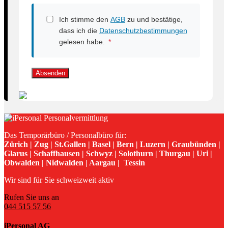
Ich stimme den
AGB
zu und bestätige,
dass ich die
Datenschutzbestimmungen
gelesen habe.
*
Absenden
Das Temporärbüro / Personalbüro für:
Zürich | Zug | St.Gallen | Basel | Bern | Luzern | Graubünden |
Glarus | Schaffhausen | Schwyz | Solothurn | Thurgau | Uri |
Obwalden | Nidwalden | Aargau | Tessin
Wir sind für Sie schweizweit aktiv
Rufen Sie uns an
044 515 57 56
iPersonal AG