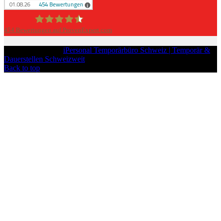
454
Bewertungen auf ProvenExpert.com
iPersonal
Copyright © 2026
iPersonal Temporärbüro Schweiz | Temporär &
Dauerstellen Schweizweit
, All Rights Reserved.
Back to top