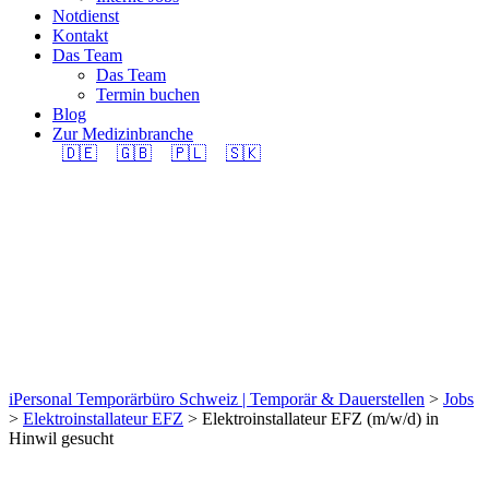
Notdienst
Kontakt
Das Team
Das Team
Termin buchen
Blog
Zur Medizinbranche
🇩🇪
🇬🇧
🇵🇱
🇸🇰
Elektroinstallateur EFZ
(m/w/d) in Hinwil
gesucht
iPersonal Temporärbüro Schweiz | Temporär & Dauerstellen
>
Jobs
>
Elektroinstallateur EFZ
>
Elektroinstallateur EFZ (m/w/d) in
Hinwil gesucht