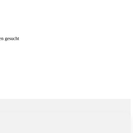
esucht
en gesucht