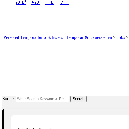
🇩🇪
🇬🇧
🇵🇱
🇸🇰
Elektroinstallateur EFZ
iPersonal Temporärbüro Schweiz | Temporär & Dauerstellen
>
Jobs
Suche:
Search