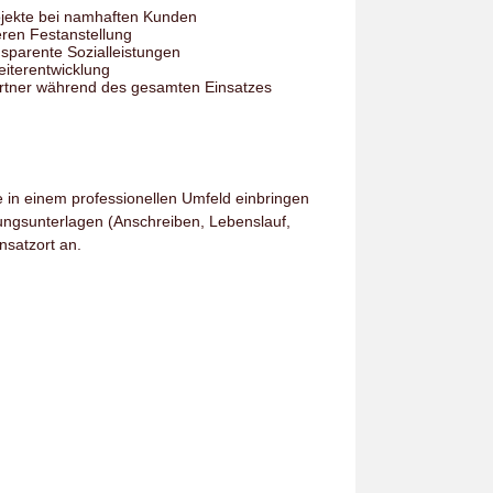
ojekte bei namhaften Kunden
teren Festanstellung
nsparente Sozialleistungen
eiterentwicklung
artner während des gesamten Einsatzes
 in einem professionellen Umfeld einbringen
ungsunterlagen (Anschreiben, Lebenslauf,
nsatzort an.