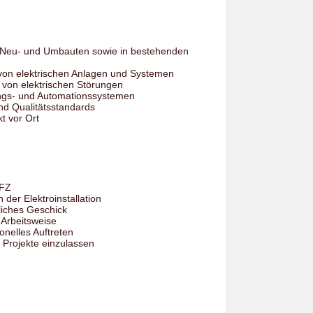
in Neu- und Umbauten sowie in bestehenden
von elektrischen Anlagen und Systemen
 von elektrischen Störungen
ungs- und Automationssystemen
nd Qualitätsstandards
t vor Ort
EFZ
 der Elektroinstallation
iches Geschick
 Arbeitsweise
onelles Auftreten
he Projekte einzulassen