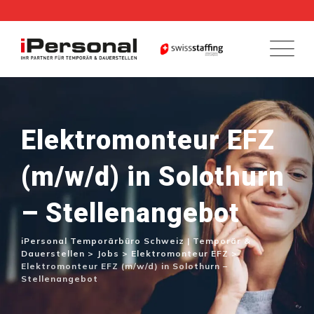
Skip
to
content
Elektromonteur EFZ
(m/w/d) in Solothurn
– Stellenangebot
iPersonal Temporärbüro Schweiz | Temporär &
Dauerstellen
>
Jobs
>
Elektromonteur EFZ
>
Elektromonteur EFZ (m/w/d) in Solothurn –
Stellenangebot