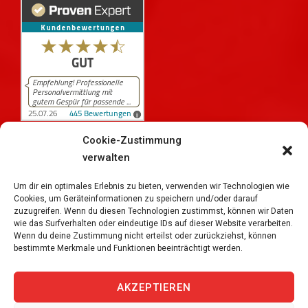
Cookie-Zustimmung
verwalten
445
Bewertungen auf ProvenExpert.com
iPersonal
Um dir ein optimales Erlebnis zu bieten, verwenden wir Technologien wie
Cookies, um Geräteinformationen zu speichern und/oder darauf
zuzugreifen. Wenn du diesen Technologien zustimmst, können wir Daten
wie das Surfverhalten oder eindeutige IDs auf dieser Website verarbeiten.
Wenn du deine Zustimmung nicht erteilst oder zurückziehst, können
bestimmte Merkmale und Funktionen beeinträchtigt werden.
Copyright © 2026
iPersonal Temporärbüro Schweiz |
Temporär & Dauerstellen Schweizweit
, All Rights
AKZEPTIEREN
Reserved.