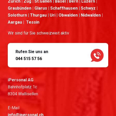
Zürich | Zug | St.Gallen | Basel | Bern | Luzern |
Graubünden | Glarus | Schaffhausen | Schwyz |
Solothurn | Thurgau | Uri | Obwalden | Nidwalden |
Aargau | Tessin
Wir sind für Sie schweizweit aktiv
Rufen Sie uns an
044 515 57 56
iPersonal AG
Bahnhofplatz 1c
8304 Wallisellen
E-Mail
info@ipersonal.ch