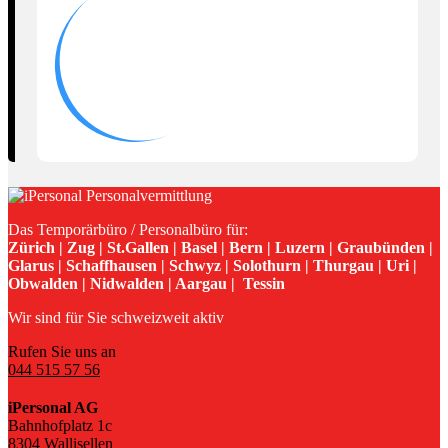
Das Temporärbüro / Personalbüro für:
Zürich | Zug | St.Gallen | Basel | Bern | Luzern | Graubünden |
Glarus | Schaffhausen | Schwyz | Solothurn | Thurgau | Uri |
Obwalden | Nidwalden | Aargau | Tessin
Wir sind für Sie schweizweit aktiv
Rufen Sie uns an
044 515 57 56
iPersonal AG
Bahnhofplatz 1c
8304 Wallisellen