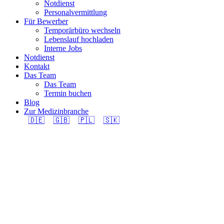
Notdienst
Personalvermittlung
Für Bewerber
Temporärbüro wechseln
Lebenslauf hochladen
Interne Jobs
Notdienst
Kontakt
Das Team
Das Team
Termin buchen
Blog
Zur Medizinbranche
🇩🇪
🇬🇧
🇵🇱
🇸🇰
Elektroniker/in EFZ
(m/w/d) 100% in
Region Wallisellen