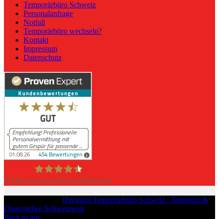
Temporärbüro Schweiz
Personalanfrage
Notfall
Temporärbüro wechseln?
Kontakt
Impressum
Datenschutz
454
Bewertungen auf ProvenExpert.com
iPersonal
Copyright © 2026
iPersonal Temporärbüro Schweiz | Temporär &
Dauerstellen Schweizweit
, All Rights Reserved.
Back to top