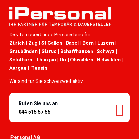
Das Temporärbüro / Personalbüro für:
Zürich | Zug | St.Gallen | Basel | Bern | Luzern |
Graubünden | Glarus | Schaffhausen | Schwyz |
Solothurn | Thurgau | Uri | Obwalden | Nidwalden |
Aargau | Tessin
Wir sind für Sie schweizweit aktiv
Rufen Sie uns an
044 515 57 56
iPersonal AG