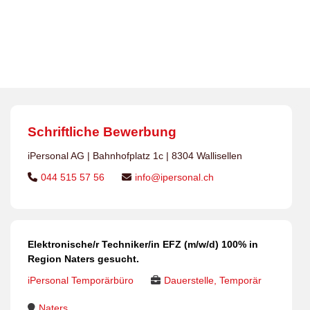
Dauerstellen
>
Jobs
>
Elektronische/r Techniker/in EFZ
>
Elektronische/r Techniker/in EFZ (m/w/d) 100% in
Region Naters gesucht.
Schriftliche Bewerbung
iPersonal AG | Bahnhofplatz 1c | 8304 Wallisellen
044 515 57 56
info@ipersonal.ch
Elektronische/r Techniker/in EFZ (m/w/d) 100% in
Region Naters gesucht.
iPersonal Temporärbüro
Dauerstelle, Temporär
Naters