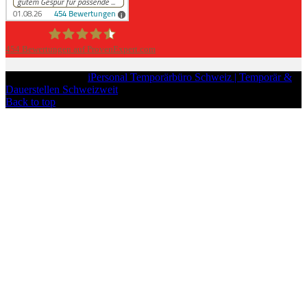
454
Bewertungen auf ProvenExpert.com
iPersonal
Copyright © 2026
iPersonal Temporärbüro Schweiz | Temporär &
Dauerstellen Schweizweit
, All Rights Reserved.
Back to top