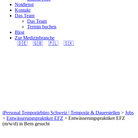
Notdienst
Kontakt
Das Team
Das Team
Termin buchen
Blog
Zur Medizinbranche
🇩🇪
🇬🇧
🇵🇱
🇸🇰
Entwässerungspraktike
EFZ (m/w/d) in Bern
gesucht
iPersonal Temporärbüro Schweiz | Temporär & Dauerstellen
>
Jobs
>
Entwässerungspraktiker EFZ
>
Entwässerungspraktiker EFZ
(m/w/d) in Bern gesucht