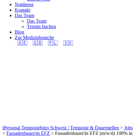
Notdienst
Kontakt
Das Team
Das Team
Termin buchen
Blog
Zur Medizinbranche
🇩🇪
🇬🇧
🇵🇱
🇸🇰
Fassadenbauer/in EFZ
(m/w/d) 100% in
Region Bülach
gesucht.
iPersonal Temporärbüro Schweiz | Temporär & Dauerstellen
>
Jobs
>
Fassadenbauer/in EFZ
>
Fassadenbauer/in EFZ (m/w/d) 100% in