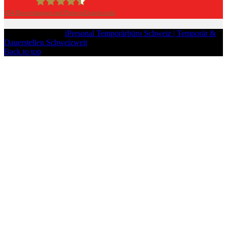
454
Bewertungen auf ProvenExpert.com
iPersonal
Copyright © 2026
iPersonal Temporärbüro Schweiz | Temporär &
Dauerstellen Schweizweit
, All Rights Reserved.
Back to top